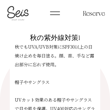
Reserve
秋の紫外線対策1
秋でもUVA/UVB対策にSPF30以上の日
INSTAGRAM
焼け止めを毎日塗る。顔、首、手など露
STAFF
出部分に忘れず使用。
NEWS
帽子やサングラス
GELATO
GALLERY
new hair
UVカット効果のある帽子やサングラス
で目や肌を保護。UV400対応のサングラ
GALLERY