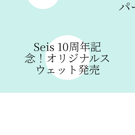
パ
GELATO
GALLERY
new hair
GALLERY
creative hair
Seis 10周年記
GALLERY
nail
念！オリジナルス
STAFF BLOG
ウェット発売
RECRUIT
SHOP
CONTACT