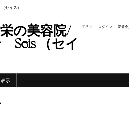
s （セイス）
栄の美容院/
ゲスト
ログイン
新規会
Seis （セイ
く表示
マ