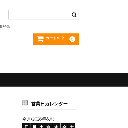
員登録
カートの中
0
営業日カレンダー
今月(2026年8月)
日
月
火
水
木
金
土