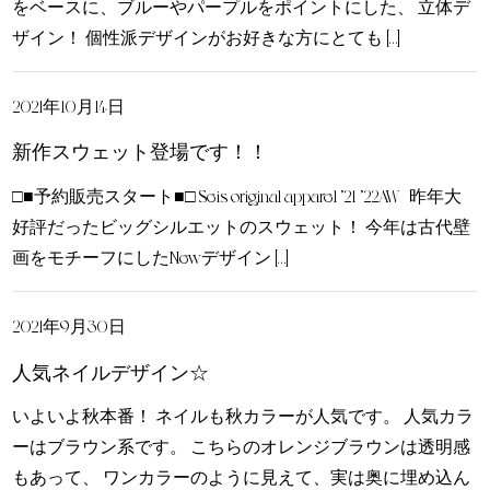
をベースに、ブルーやパープルをポイントにした、 立体デ
ザイン！ 個性派デザインがお好きな方にとても […]
2021年10月14日
新作スウェット登場です！！
□■予約販売スタート■□ Seis original apparel ’21-’22AW 昨年大
好評だったビッグシルエットのスウェット！ 今年は古代壁
画をモチーフにしたNewデザイン […]
2021年9月30日
人気ネイルデザイン☆
いよいよ秋本番！ ネイルも秋カラーが人気です。 人気カラ
ーはブラウン系です。 こちらのオレンジブラウンは透明感
もあって、 ワンカラーのように見えて、実は奥に埋め込ん