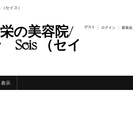
s （セイス）
栄の美容院/
ゲスト
ログイン
新規会
Seis （セイ
く表示