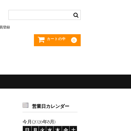
員登録
カートの中
0
営業日カレンダー
今月(2026年8月)
日
月
火
水
木
金
土