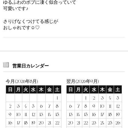
ゆるふわのボブに凄く似合っていて
可愛いです♪
さりげなくつけてる感じが
おしゃれです☺︎♡
営業日カレンダー
今月(2026年8月)
翌月(2026年9月)
日
月
火
水
木
金
土
日
月
火
水
木
金
土
1
1
2
3
4
5
2
3
4
5
6
7
8
6
7
8
9
10
11
12
9
10
11
12
13
14
15
13
14
15
16
17
18
19
16
17
18
19
20
21
22
20
21
22
23
24
25
26