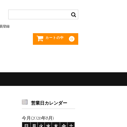
員登録
カートの中
0
営業日カレンダー
今月(2026年8月)
日
月
火
水
木
金
土