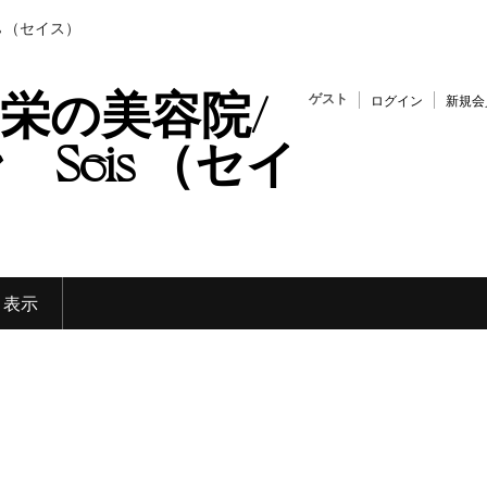
s （セイス）
栄の美容院/
ゲスト
ログイン
新規会
Seis （セイ
く表示