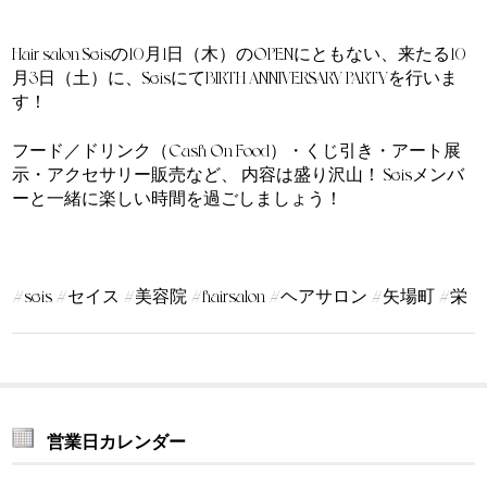
Hair salon Seisの10月1日（木）のOPENにともない、来たる10
月3日（土）に、SeisにてBIRTH ANNIVERSARY PARTYを行いま
す！
フード／ドリンク（Cash On Food）・くじ引き・アート展
示・アクセサリー販売など、 内容は盛り沢山！ Seisメンバ
ーと一緒に楽しい時間を過ごしましょう！
#seis #セイス #美容院 #hairsalon #ヘアサロン #矢場町 #栄
営業日カレンダー