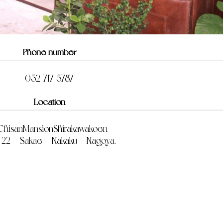
Phone number
052-717-5787
Location
 ChisanMansionShirakawakoen
2-22 Sakae Nakaku Nagoya.