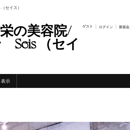
s （セイス）
栄の美容院/
ゲスト
ログイン
新規会
Seis （セイ
く表示