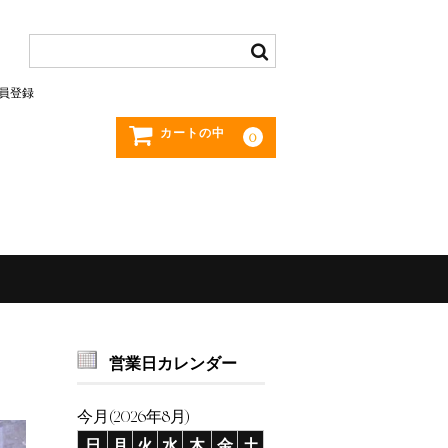
員登録
カートの中
0
営業日カレンダー
今月(2026年8月)
日
月
火
水
木
金
土