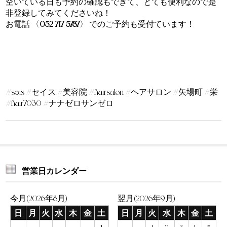
空いている日も予約の確認もできて、とても便利なので是
非登録してみてくださいね！
お電話 〈
052-717-5787
〉 でのご予約も受付ています！
#seis #セイス #美容院 #hairsalon #ヘアサロン #矢場町 #栄
#hair7030 #ナナゼロサンゼロ
営業日カレンダー
今月(2026年8月)
翌月(2026年9月)
日
月
火
水
木
金
土
日
月
火
水
木
金
土