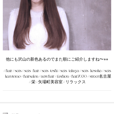
他にも沢山の新色あるのでまた順にご紹介しますね〜⭐︎⭐︎
#hair#seis#seis_hair#seis_toshi#seis_takuya#seis_kosuke#seis
_kazutomo#hairsalon#newhair#fashion#hair7030#street名古屋
#栄#矢場町美容室#リラックス