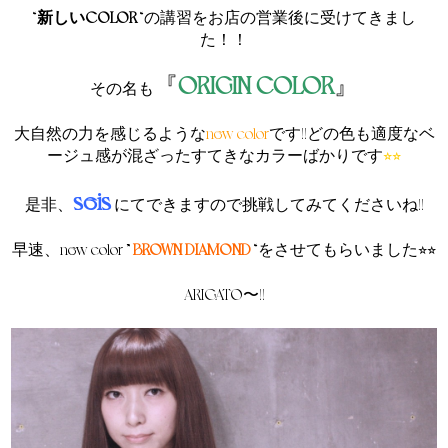
“
新しいCOLOR
“の講習をお店の営業後に受けてきまし
た！！
『
ORIGIN COLOR
』
その名も
大自然の力を感じるような
new color
です!!どの色も適度なベ
ージュ感が混ざったすてきなカラーばかりです
⭐︎⭐︎
seis
是非、
にてできますので挑戦してみてくださいね!!
早速、new color ”
BROWN DIAMOND
“をさせてもらいました⭐︎⭐︎
ARIGATO〜!!