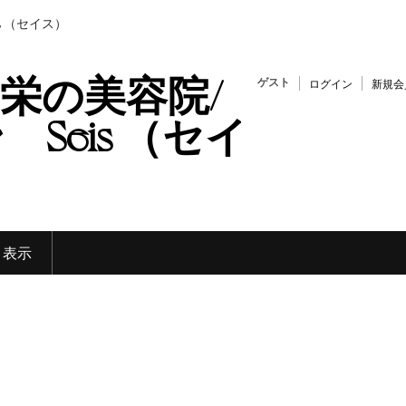
s （セイス）
栄の美容院/
ゲスト
ログイン
新規会
Seis （セイ
く表示