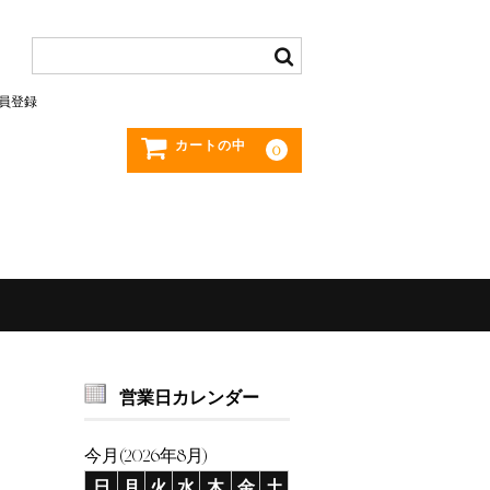
員登録
カートの中
0
営業日カレンダー
今月(2026年8月)
日
月
火
水
木
金
土