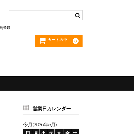
員登録
カートの中
0
営業日カレンダー
今月(2026年8月)
日
月
火
水
木
金
土