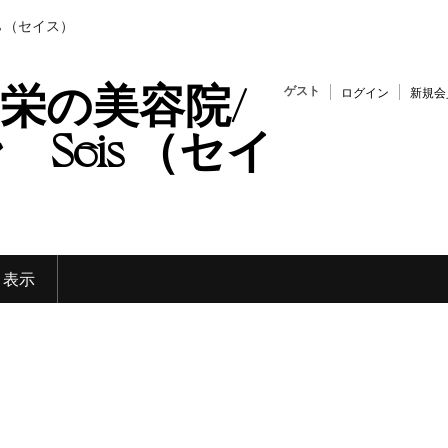
s （セイス）
栄の美容院/
ゲスト
ログイン
新規会
Seis （セイ
く表示