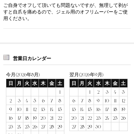
ご自身でオフして頂いても問題ないですが、無理して剥が
すと自爪を痛めるので、ジェル用のオフリムーバーをご使
用ください。
営業日カレンダー
今月(2026年8月)
翌月(2026年9月)
日
月
火
水
木
金
土
日
月
火
水
木
金
土
1
1
2
3
4
5
2
3
4
5
6
7
8
6
7
8
9
10
11
12
9
10
11
12
13
14
15
13
14
15
16
17
18
19
16
17
18
19
20
21
22
20
21
22
23
24
25
26
23
24
25
26
27
28
29
27
28
29
30