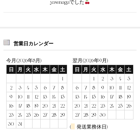
yasunagaでした
営業日カレンダー
今月(2026年8月)
翌月(2026年9月)
日
月
火
水
木
金
土
日
月
火
水
木
金
土
1
1
2
3
4
5
2
3
4
5
6
7
8
6
7
8
9
10
11
12
9
10
11
12
13
14
15
13
14
15
16
17
18
19
16
17
18
19
20
21
22
20
21
22
23
24
25
26
23
24
25
26
27
28
29
27
28
29
30
30
31
(
発送業務休日)