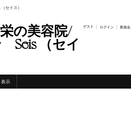
s （セイス）
栄の美容院/
ゲスト
ログイン
新規会
Seis （セイ
く表示