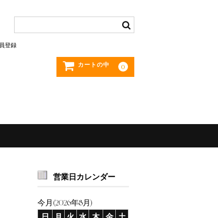
員登録
カートの中
0
営業日カレンダー
今月(2026年8月)
日
月
火
水
木
金
土