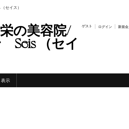
s （セイス）
栄の美容院/
ゲスト
ログイン
新規会
Seis （セイ
く表示