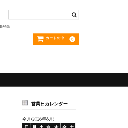
員登録
カートの中
0
営業日カレンダー
今月(2026年8月)
日
月
火
水
木
金
土