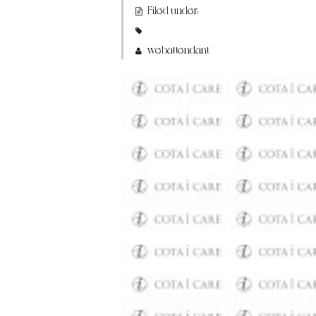
Filed under:
webattendant