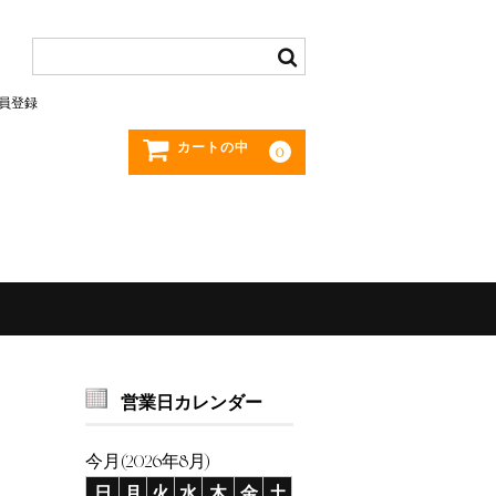
員登録
カートの中
0
営業日カレンダー
今月(2026年8月)
日
月
火
水
木
金
土