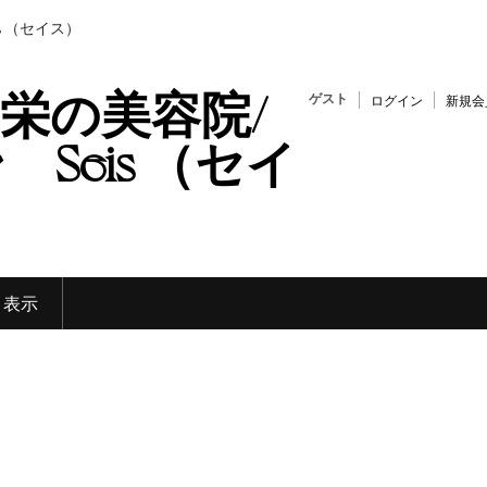
s （セイス）
栄の美容院/
ゲスト
ログイン
新規会
Seis （セイ
く表示