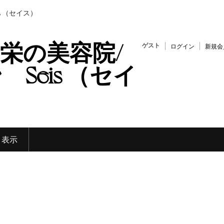
s （セイス）
栄の美容院/
ゲスト
ログイン
新規会
Seis （セイ
く表示