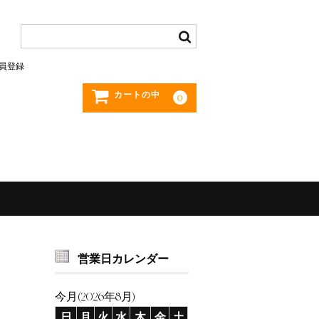
員登録
カートの中
0
営業日カレンダー
今月(2026年8月)
日
月
火
水
木
金
土