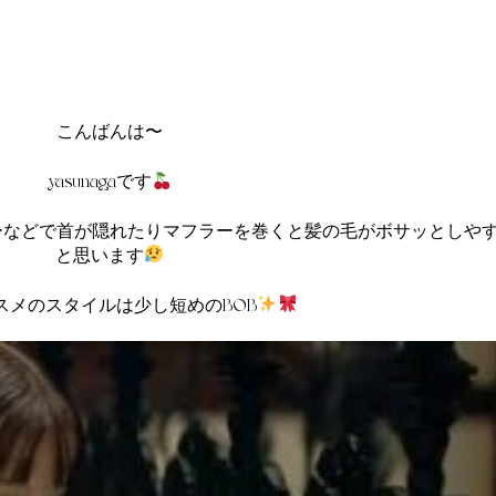
こんばんは〜
yasunagaです
ーなどで首が隠れたりマフラーを巻くと髪の毛がボサッとしや
と思います
スメのスタイルは少し短めのBOB