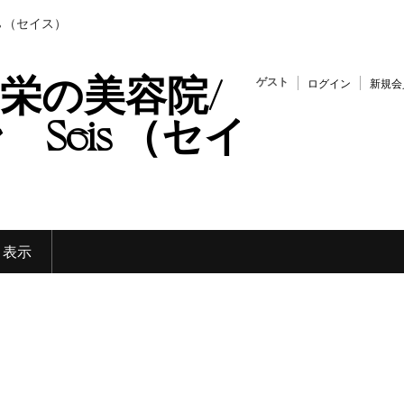
s （セイス）
栄の美容院/
ゲスト
ログイン
新規会
Seis （セイ
く表示