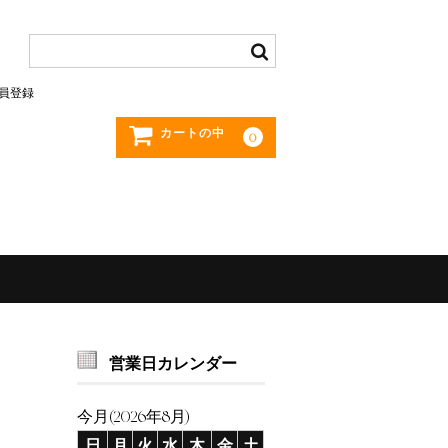
員登録
カートの中
0
営業日カレンダー
今月(2026年8月)
日
月
火
水
木
金
土