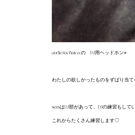
audio technica の DJ用ヘッドホン⭐︎
わたしの欲しかったものをずばり当て
seisはDJ部があって、DJの練習もして
これからたくさん練習します♡