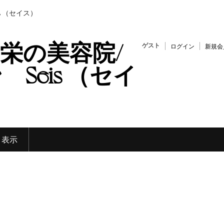
s （セイス）
栄の美容院/
ゲスト
ログイン
新規会
Seis （セイ
く表示