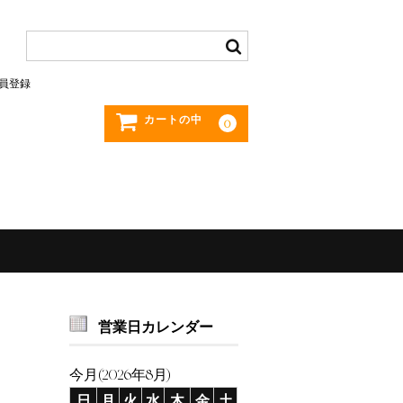
員登録
カートの中
0
営業日カレンダー
今月(2026年8月)
日
月
火
水
木
金
土