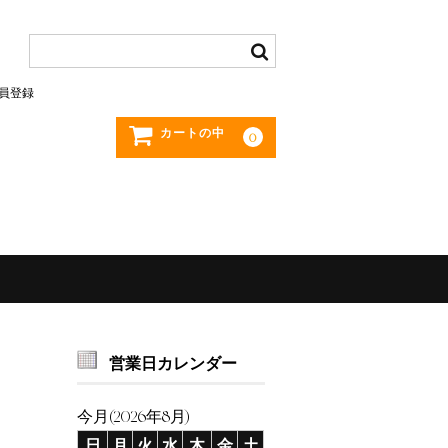
員登録
カートの中
0
営業日カレンダー
今月(2026年8月)
日
月
火
水
木
金
土