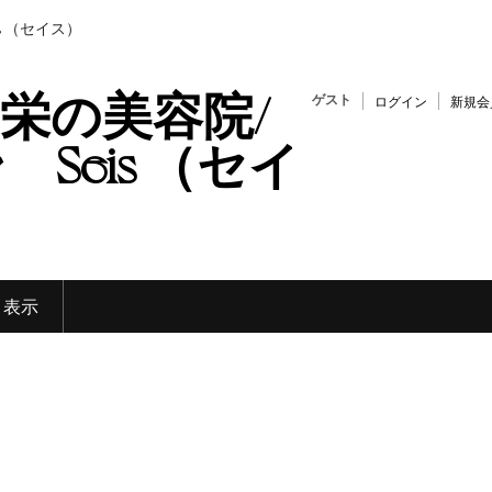
s （セイス）
栄の美容院/
ゲスト
ログイン
新規会
Seis （セイ
く表示