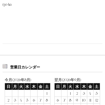
ryo-ka
営業日カレンダー
今月(2026年8月)
翌月(2026年9月)
日
月
火
水
木
金
土
日
月
火
水
木
金
土
1
1
2
3
4
5
2
3
4
5
6
7
8
6
7
8
9
10
11
12