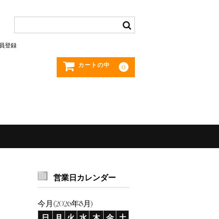
員登録
カートの中
0
営業日カレンダー
今月(2026年8月)
日
月
火
水
木
金
土