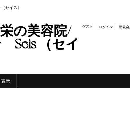
s （セイス）
栄の美容院/
ゲスト
ログイン
新規会
Seis （セイ
く表示