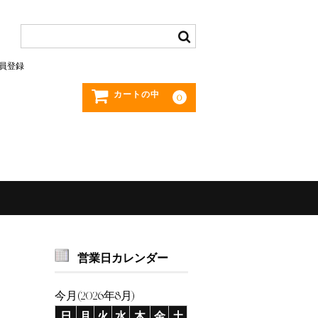
員登録
カートの中
0
営業日カレンダー
今月(2026年8月)
日
月
火
水
木
金
土