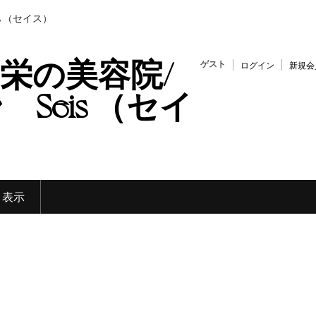
s （セイス）
栄の美容院/
ゲスト
ログイン
新規会
Seis （セイ
く表示