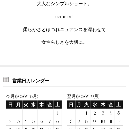
大人なシンプルショート。
comment
柔らかさとほつれニュアンスを漂わせて
女性らしさを大切に。
営業日カレンダー
今月(2026年8月)
翌月(2026年9月)
日
月
火
水
木
金
土
日
月
火
水
木
金
土
1
1
2
3
4
5
2
3
4
5
6
7
8
6
7
8
9
10
11
12