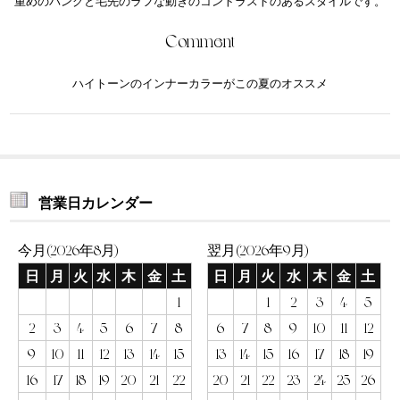
重めのバングと毛先のラフな動きのコントラストのあるスタイルです。
Comment
ハイトーンのインナーカラーがこの夏のオススメ
営業日カレンダー
今月(2026年8月)
翌月(2026年9月)
日
月
火
水
木
金
土
日
月
火
水
木
金
土
1
1
2
3
4
5
2
3
4
5
6
7
8
6
7
8
9
10
11
12
9
10
11
12
13
14
15
13
14
15
16
17
18
19
16
17
18
19
20
21
22
20
21
22
23
24
25
26