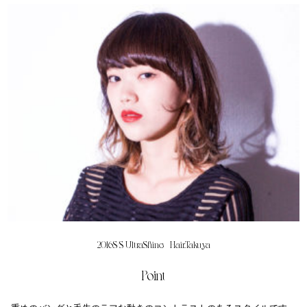
2016S/S UltraShine
Hair.Takuya
Point