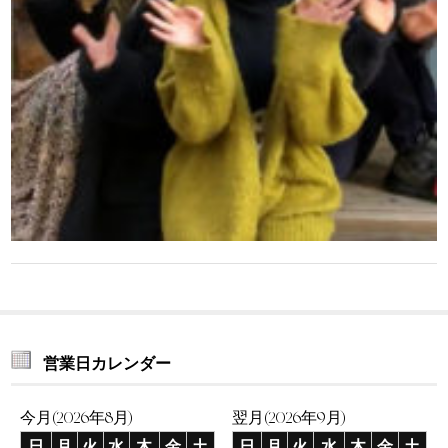
営業日カレンダー
今月(2026年8月)
翌月(2026年9月)
日
月
火
水
木
金
土
日
月
火
水
木
金
土