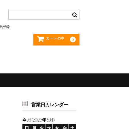
員登録
カートの中
0
営業日カレンダー
今月(2026年8月)
日
月
火
水
木
金
土