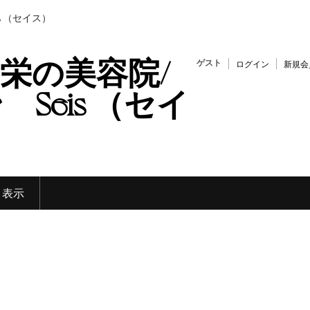
s （セイス）
栄の美容院/
ゲスト
ログイン
新規会
Seis （セイ
く表示