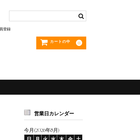
員登録
カートの中
0
営業日カレンダー
今月(2026年8月)
日
月
火
水
木
金
土