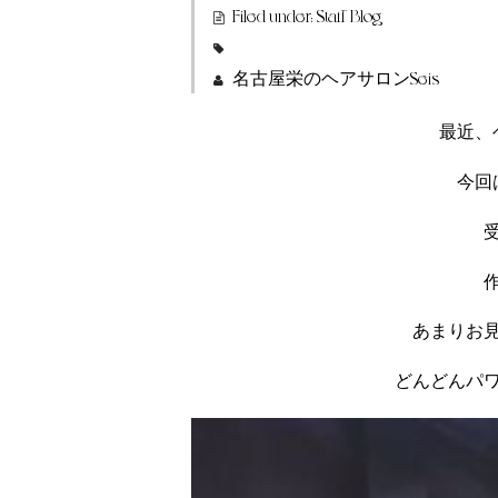
Filed under:
Staff Blog
名古屋栄のヘアサロンSeis
最近、
今回
あまりお
どんどんパ