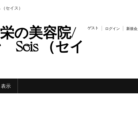
s （セイス）
栄の美容院/
ゲスト
ログイン
新規会
Seis （セイ
く表示