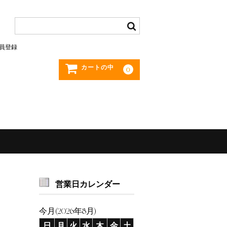
員登録
カートの中
0
営業日カレンダー
今月(2026年8月)
日
月
火
水
木
金
土