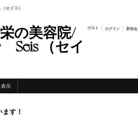
s （セイス）
栄の美容院/
ゲスト
ログイン
新規会
Seis （セイ
く表示
います！