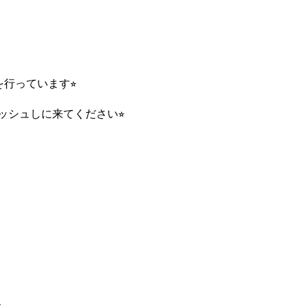
を行っています⭐︎
シュしに来てください⭐︎
、