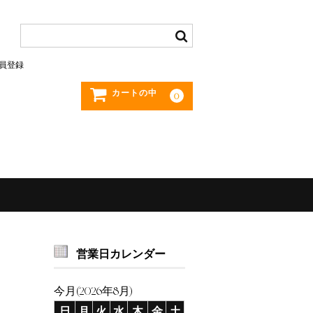
員登録
カートの中
0
営業日カレンダー
今月(2026年8月)
日
月
火
水
木
金
土