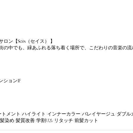
ン【Seis（セイス） 】
街の中でも、緑あふれる落ち着く場所で、こだわりの音楽の流
ンション1F
リートメント/ハイライト/インナーカラー/バレイヤージュ/ダブル
髪染め/髪質改善/学割U24/リタッチ/前髪カット