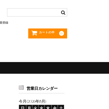
員登録
カートの中
0
営業日カレンダー
今月(2026年8月)
日
月
火
水
木
金
土