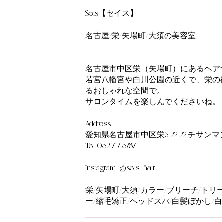
=========
Seis【セイス】
名古屋/栄/矢場町/大須の美容室
==========
名古屋市中区栄（矢場町）にあるヘアサロ
若宮八幡宮や白川公園の近くで、栄の
るおしゃれな空間で。
サロンタイムを楽しんでくださいね。
Address
愛知県名古屋市中区栄3-22-22 チサンマ
Tel. 052-717-5787
Instagram. @seis_hair
栄/矢場町/大須/カラー/ブリーチ/ト
ー/縮毛矯正/ヘッドスパ/白髪ぼかし/白