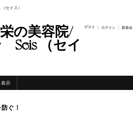
s （セイス）
栄の美容院/
ゲスト
ログイン
新規会
Seis （セイ
く表示
を防ぐ！