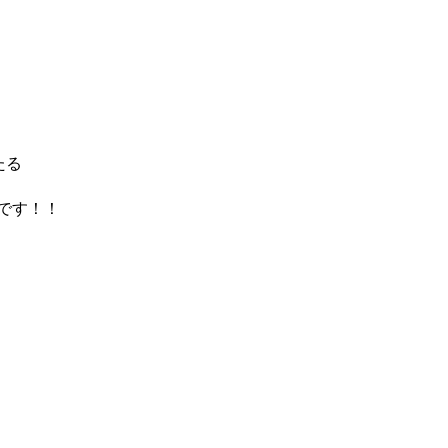
たる
です！！