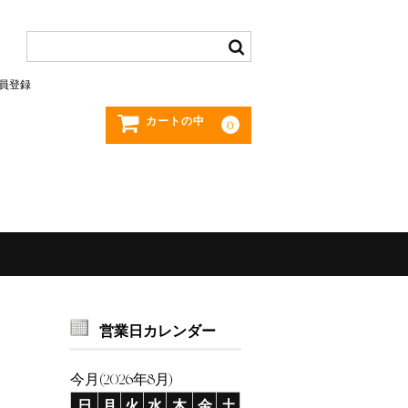
員登録
カートの中
0
営業日カレンダー
今月(2026年8月)
日
月
火
水
木
金
土