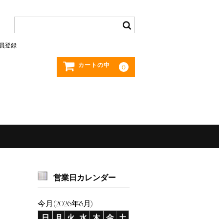
員登録
カートの中
0
営業日カレンダー
今月(2026年8月)
日
月
火
水
木
金
土