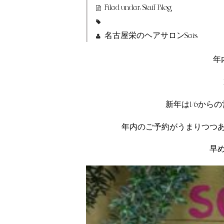
Filed under:
Staff Blog
名古屋栄のヘアサロンSeis
年
新年は1/6か
年内のご予約がうまりつつ
早