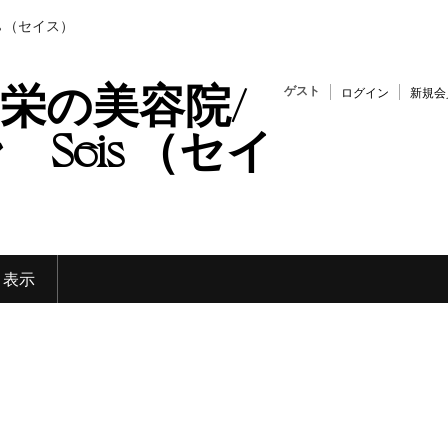
s （セイス）
栄の美容院/
ゲスト
ログイン
新規会
Seis （セイ
く表示