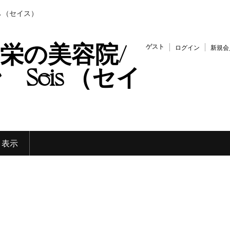
s （セイス）
栄の美容院/
ゲスト
ログイン
新規会
Seis （セイ
く表示