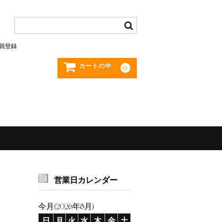
員登録
カートの中
0
営業日カレンダー
今月(2026年8月)
日
月
火
水
木
金
土