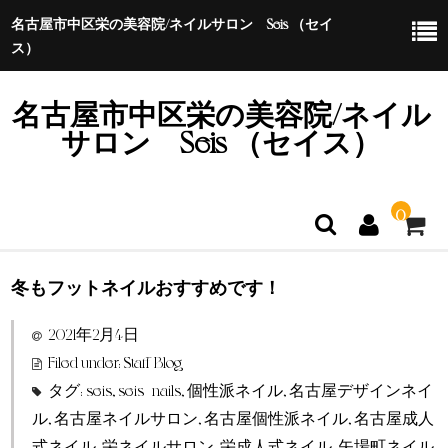
名古屋市中区栄の美容院/ネイルサロン Seis （セイ
ス）
名古屋市中区栄の美容院/ネイル
サロン Seis （セイス）
0
冬もフットネイルおすすめです！
ホーム
2021年2月4日
特定商取引法に基づく表示
Filed under:
Staff Blog
タグ:
seis
,
seis_nails
,
個性派ネイル
,
名古屋デザインネイ
ル
,
名古屋ネイルサロン
,
名古屋個性派ネイル
,
名古屋成人
式ネイル
,
栄ネイルサロン
,
栄成人式ネイル
,
矢場町ネイル