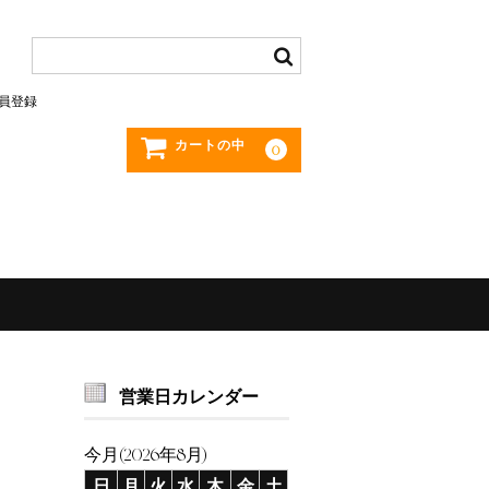
員登録
カートの中
0
営業日カレンダー
今月(2026年8月)
日
月
火
水
木
金
土