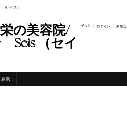
s （セイス）
栄の美容院/
ゲスト
ログイン
新規会
Seis （セイ
く表示