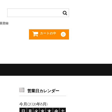
員登録
カートの中
0
営業日カレンダー
今月(2026年8月)
日
月
火
水
木
金
土