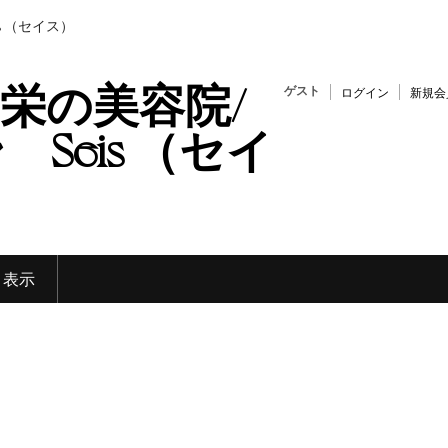
s （セイス）
栄の美容院/
ゲスト
ログイン
新規会
Seis （セイ
く表示