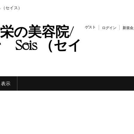
s （セイス）
栄の美容院/
ゲスト
ログイン
新規会
Seis （セイ
く表示