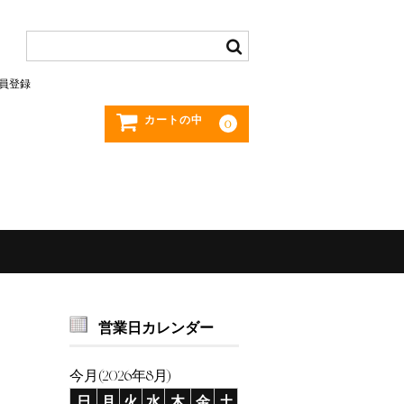
員登録
カートの中
0
営業日カレンダー
今月(2026年8月)
日
月
火
水
木
金
土