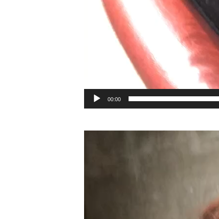
00:00
動
画
プ
レ
ー
ヤ
ー