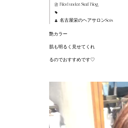
Filed under:
Staff Blog
名古屋栄のヘアサロンSeis
艶カラー
肌も明るく見せてくれ
るのでおすすめです♡
動
画
プ
レ
ー
ヤ