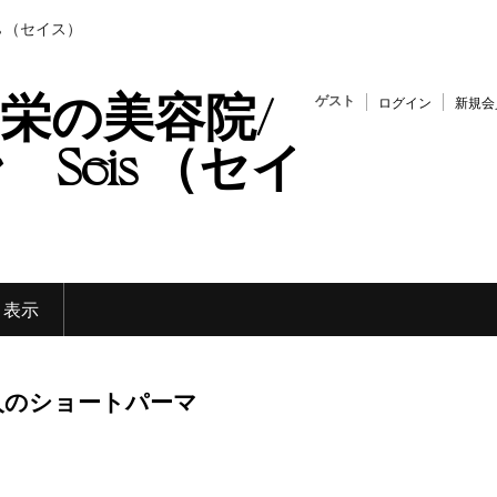
s （セイス）
栄の美容院/
ゲスト
ログイン
新規会
Seis （セイ
く表示
人のショートパーマ