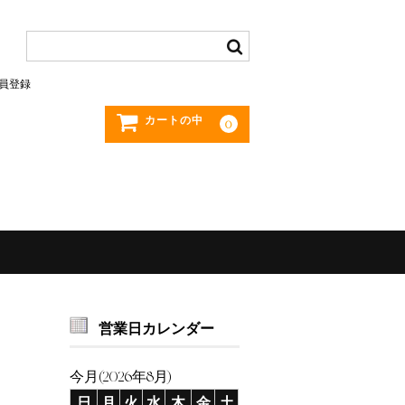
員登録
カートの中
0
営業日カレンダー
今月(2026年8月)
日
月
火
水
木
金
土