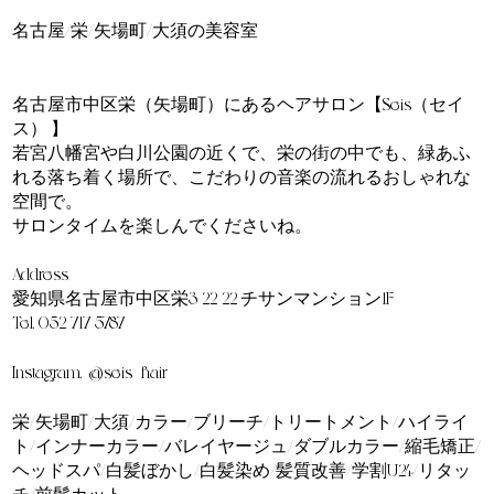
名古屋/栄/矢場町/大須の美容室
==========
名古屋市中区栄（矢場町）にあるヘアサロン【Seis（セイ
ス） 】
若宮八幡宮や白川公園の近くで、栄の街の中でも、緑あふ
れる落ち着く場所で、こだわりの音楽の流れるおしゃれな
空間で。
サロンタイムを楽しんでくださいね。
Address
愛知県名古屋市中区栄3-22-22 チサンマンション1F
Tel. 052-717-5787
Instagram. @seis_hair
栄/矢場町/大須/カラー/ブリーチ/トリートメント/ハイライ
ト/インナーカラー/バレイヤージュ/ダブルカラー/縮毛矯正/
ヘッドスパ/白髪ぼかし/白髪染め/髪質改善/学割U24/リタッ
チ/前髪カット