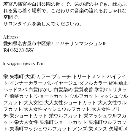
若宮八幡宮や白川公園の近くで、栄の街の中でも、緑あふ
れる落ち着く場所で、こだわりの音楽の流れるおしゃれな
空間で。
サロンタイムを楽しんでくださいね。
Address
愛知県名古屋市中区栄3-22-22 チサンマンション1F
Tel. 052-717-5787
Instagram. @seis_hair
栄/矢場町/大須/カラー/ブリーチ/トリートメント/ハイライ
ト/インナーカラー/バレイヤージュ/ダブルカラー/縮毛矯正/
ヘッドスパ/白髪ぼかし/白髪染め/髪質改善/学割U24/リタッ
チ/前髪カット/ショートカット/ウルフカット/マッシュウル
フカット/大人女性/大人女性ショートカット/大人女性ウル
フカット/大人女性マッシュウルフカット/大人女性ブリー
チ/栄ショートカット/栄ウルフカット/栄マッシュウルフカ
ット/栄大人女性/矢場町ショートカット/矢場町ウルフカッ
ト/矢場町マッシュウルフカット/メンズ/栄メンズ/矢場町メ