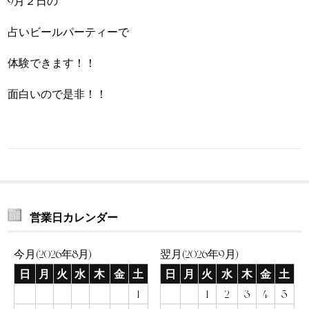
9月２日の
占いビールパーティーで
体験できます！！
面白いので是非！！
営業日カレンダー
今月(2026年8月)
翌月(2026年9月)
日
月
火
水
木
金
土
日
月
火
水
木
金
土
1
1
2
3
4
5