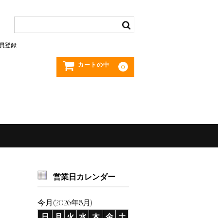
員登録
カートの中
0
営業日カレンダー
今月(2026年8月)
日
月
火
水
木
金
土