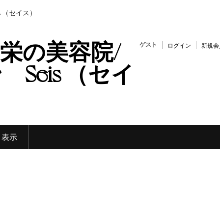
s （セイス）
栄の美容院/
ゲスト
ログイン
新規会
Seis （セイ
く表示