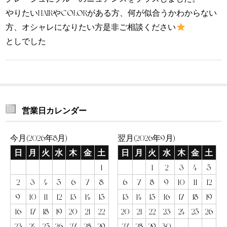
やりたいHAIRやCOLORがある方、何が似合うかわからない
方、オシャレになりたい方是非ご相談ください
としでした
営業日カレンダー
今月(2026年8月)
翌月(2026年9月)
日
月
火
水
木
金
土
日
月
火
水
木
金
土
1
1
2
3
4
5
2
3
4
5
6
7
8
6
7
8
9
10
11
12
9
10
11
12
13
14
15
13
14
15
16
17
18
19
16
17
18
19
20
21
22
20
21
22
23
24
25
26
23
24
25
26
27
28
29
27
28
29
30