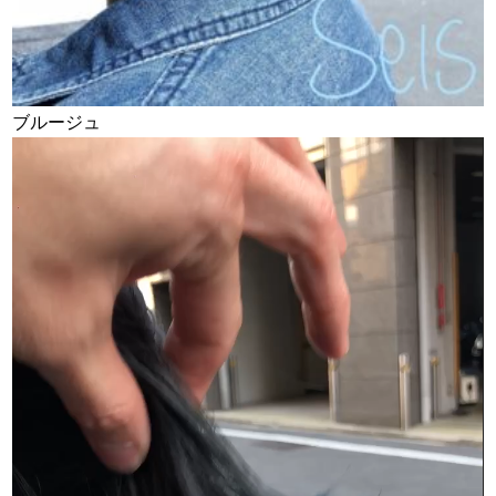
ブルージュ
動
画
プ
レ
ー
ヤ
ー