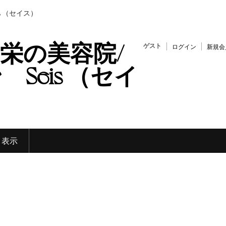
s （セイス）
栄の美容院/
ゲスト
ログイン
新規会
Seis （セイ
く表示