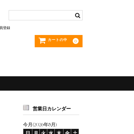
員登録
カートの中
0
営業日カレンダー
今月(2026年8月)
日
月
火
水
木
金
土