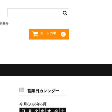
員登録
カートの中
0
営業日カレンダー
今月(2026年8月)
日
月
火
水
木
金
土