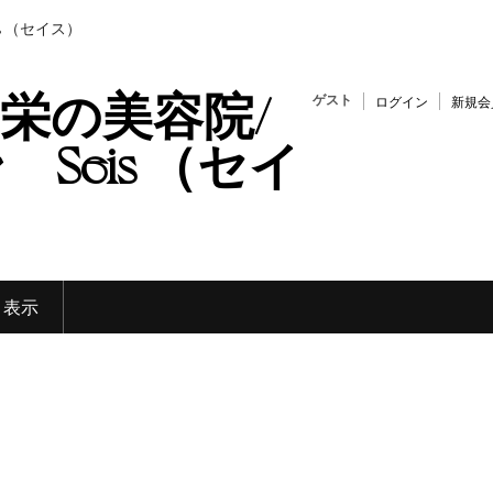
s （セイス）
栄の美容院/
ゲスト
ログイン
新規会
Seis （セイ
く表示