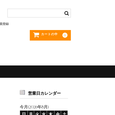
員登録
カートの中
0
営業日カレンダー
今月(2026年8月)
日
月
火
水
木
金
土