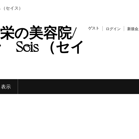
s （セイス）
栄の美容院/
ゲスト
ログイン
新規会
Seis （セイ
く表示