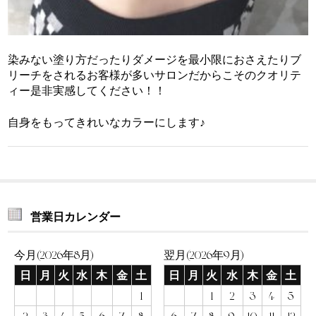
染みない塗り方だったりダメージを最小限におさえたりブ
リーチをされるお客様が多いサロンだからこそのクオリテ
ィー是非実感してください！！
自身をもってきれいなカラーにします♪
営業日カレンダー
今月(2026年8月)
翌月(2026年9月)
日
月
火
水
木
金
土
日
月
火
水
木
金
土
1
1
2
3
4
5
2
3
4
5
6
7
8
6
7
8
9
10
11
12